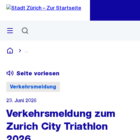
Zu
Zu
Sprunglink
Navigation
Menü
Suchen
M
öf
...
Blende alle Breadcrumbs ein
Deutsch
Seite vorlesen
Verkehrsmeldung
23. Juni 2026
Verkehrsmeldung zum
Zurich City Triathlon
2026