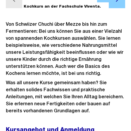
V
N
f
1/4
Kochkurs an der Fachschule Viventa.
2/4
o
ä
f
r
c
n
Von Schwiizer Chuchi über Mezze bis hin zum
h
h
e
Fermentieren: Bei uns können Sie aus einer Vielzahl
e
s
B
von spannenden Kochkursen auswählen. Sie lernen
r
t
i
beispielsweise, wie verschiedene Nahrungsmittel
i
e
unsere Leistungsfähigkeit beeinflussen oder wie wir
l
g
s
unsere Kinder durch die richtige Ernährung
d
unterstützen können. Auch wer die Basics des
e
i
Kochens lernen möchte, ist bei uns richtig.
s
n
Was all unsere Kurse gemeinsam haben? Sie
G
erhalten solides Fachwissen und praktische
r
Anleitungen, mit welchen Sie Ihren Alltag bereichern.
o
Sie erlernen neue Fertigkeiten oder bauen auf
s
bereits vorhandenen Grundlagen auf.
s
a
Kursangebot und Anmeldung