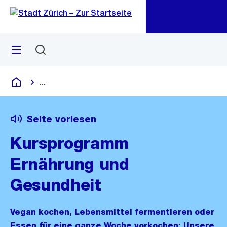
Zu
Zu
Sprunglink
Navigation
Menü
Suchen
M
öf
...
Blende alle Breadcrumbs ein
Deutsch
Seite vorlesen
Kursprogramm
Ernährung und
Gesundheit
Vegan kochen, Lebensmittel fermentieren oder
Essen für eine ganze Woche vorkochen: Unsere