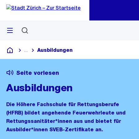
Zu
Zu
Sprunglink
Navigation
Menü
Suchen
M
öf
Ausbildungen
...
Blende alle Breadcrumbs ein
Deutsch
Seite vorlesen
Ausbildungen
Die Höhere Fachschule für Rettungsberufe
(HFRB) bildet angehende Feuerwehrleute und
Rettungssanitäter*innen aus und bietet für
Ausbilder*innen SVEB-Zertifikate an.