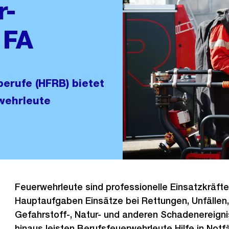
r-
 FA
erufe (HFRB) bietet
wehrleute
Feuerwehrleute sind professionelle Einsatzkräfte
Hauptaufgaben Einsätze bei Rettungen, Unfällen,
Gefahrstoff-, Natur- und anderen Schadenereigni
hinaus leisten Berufsfeuerwehrleute Hilfe in Notfä