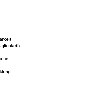
arkeit
glichkeit)
ache
cklung