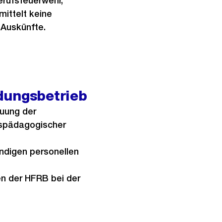
erufsfeuerwehr,
mittelt keine
 Auskünfte.
dungsbetrieb
euung der
ufspädagogischer
ndigen personellen
en der HFRB bei der