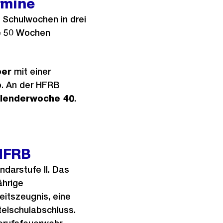
rmine
 Schulwochen in drei
ie 50 Wochen
ber
mit einer
b. An der HFRB
lenderwoche 40
.
HFRB
darstufe II. Das
ährige
itszeugnis, eine
elschulabschluss.