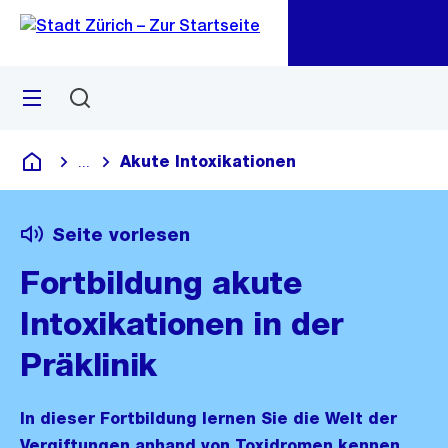
Zu
Zu
Sprunglink
Navigation
Menü
Suchen
M
öf
Akute Intoxikationen
...
Blende alle Breadcrumbs ein
Deutsch
Seite vorlesen
Fortbildung akute
Intoxikationen in der
Präklinik
In dieser Fortbildung lernen Sie die Welt der
Vergiftungen anhand von Toxidromen kennen.