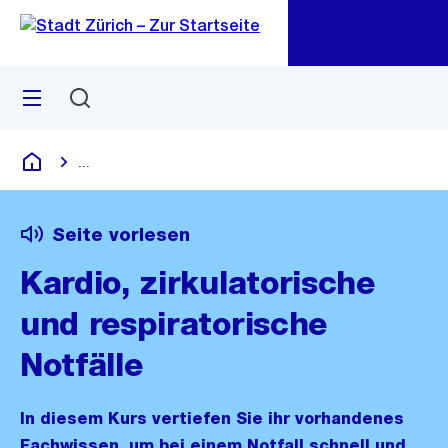
Zu
Zu
Sprunglink
Navigation
Menü
Suchen
M
öf
...
Blende alle Breadcrumbs ein
Deutsch
Seite vorlesen
Kardio, zirkulatorische
und respiratorische
Notfälle
In diesem Kurs vertiefen Sie ihr vorhandenes
Fachwissen, um bei einem Notfall schnell und