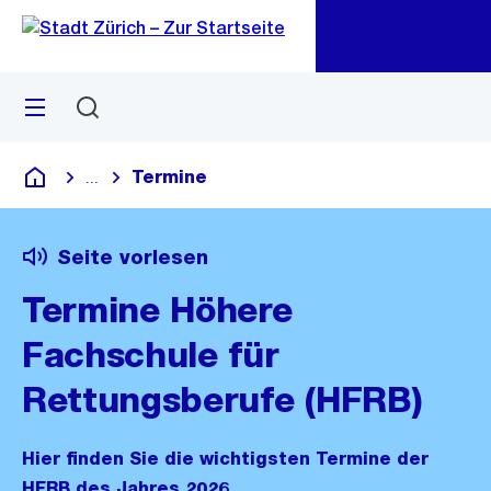
Zu
Zu
Sprunglink
Navigation
Menü
Suchen
M
öf
Termine
...
Blende alle Breadcrumbs ein
Deutsch
Seite vorlesen
Termine Höhere
Fachschule für
Rettungsberufe (HFRB)
Hier finden Sie die wichtigsten Termine der
HFRB des Jahres 2026.