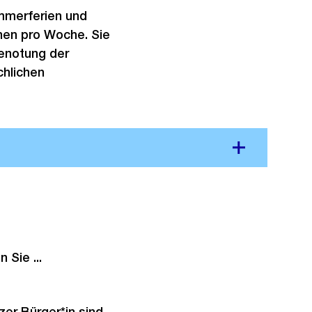
a
mmerferien und
n
onen pro Woche. Sie
s
Benotung der
i
chlichen
c
h
t
 Sie ...
er Bürger*in sind,