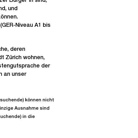
nd, und
können.
 (GER-Niveau A1 bis
che, deren
dt Zürich wohnen,
stengutsprache der
h an unser
lsuchende) können nicht
 Einzige Ausnahme sind
suchende) in die