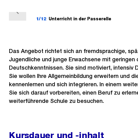
V
1/12
Unterricht in der Passerelle
o
r
h
e
Das Angebot richtet sich an fremdsprachige, s
r
Jugendliche und junge Erwachsene mit geringen 
i
Deutschkenntnissen. Sie sind motiviert, intensiv 
g
Sie wollen Ihre Allgemeinbildung erweitern und di
e
kennenlernen und sich integrieren. In einem weit
s
Sie sich darauf vorbereiten, einen Beruf zu erler
weiterführende Schule zu besuchen.
Kursdauer und -inhalt