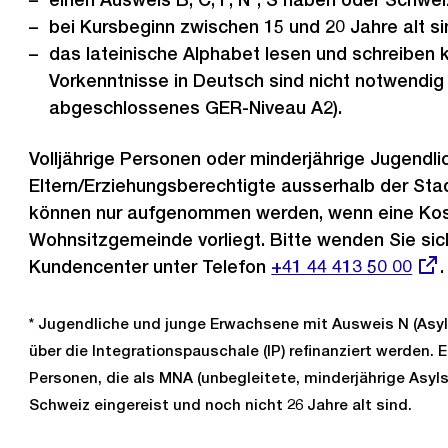
bei Kursbeginn zwischen 15 und 20 Jahre alt si
das lateinische Alphabet lesen und schreiben 
Vorkenntnisse in Deutsch sind nicht notwendig
abgeschlossenes GER-Niveau A2).
Volljährige Personen oder minderjährige Jugendli
Eltern/Erziehungsberechtigte ausserhalb der Sta
können nur aufgenommen werden, wenn eine Ko
Wohnsitzgemeinde vorliegt. Bitte wenden Sie sic
Kundencenter unter Telefon
Externer
+41 44 413 50 00
.
Link:
* Jugendliche und junge Erwachsene mit Ausweis N (Asy
über die Integrationspauschale (IP) refinanziert werden.
Personen, die als MNA (unbegleitete, minderjährige Asyl
Schweiz eingereist und noch nicht 26 Jahre alt sind.