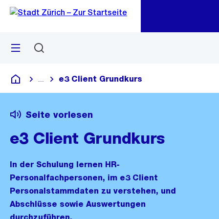
Zu
Zu
Sprunglink
Navigation
Menü
Suchen
M
öf
e3 Client Grundkurs
...
Blende alle Breadcrumbs ein
Deutsch
Seite vorlesen
e3 Client Grundkurs
In der Schulung lernen HR-
Personalfachpersonen, im e3 Client
Personalstammdaten zu verstehen, und
Abschlüsse sowie Auswertungen
durchzuführen.