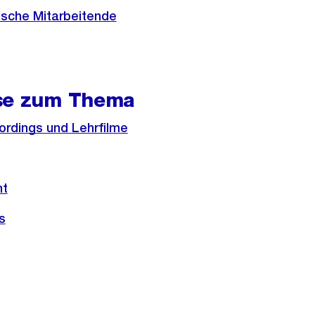
ische Mitarbeitende
se zum Thema
rdings und Lehrfilme
ht
s