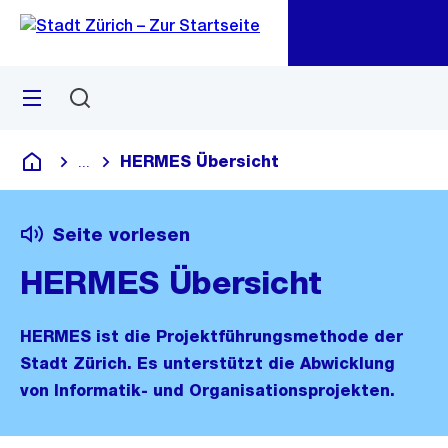
Zu
Zu
Sprunglink
Navigation
Menü
Suchen
M
öf
HERMES Übersicht
...
Blende alle Breadcrumbs ein
Deutsch
Seite vorlesen
HERMES Übersicht
HERMES ist die Projektführungsmethode der
Stadt Zürich. Es unterstützt die Abwicklung
von Informatik- und Organisationsprojekten.