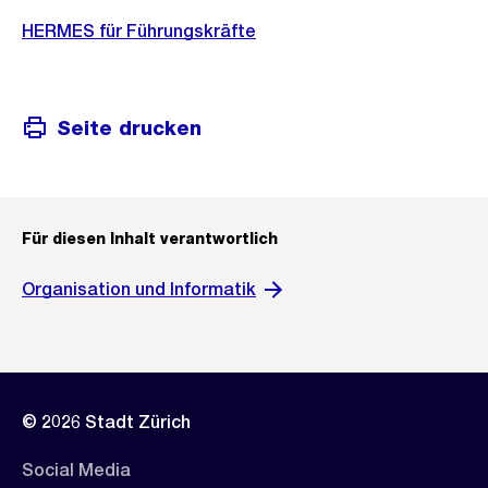
s
HERMES für Führungskräfte
i
c
h
Seite drucken
t
Für diesen Inhalt verantwortlich
Organisation und Informatik
© 2026 Stadt Zürich
Social Media