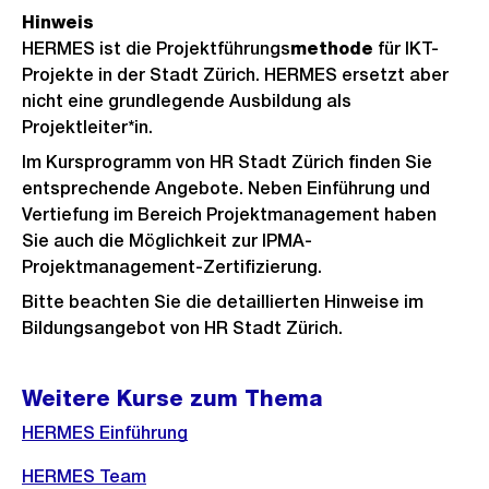
f
Hinweis
f
HERMES ist die Projektführungs
methode
für IKT-
n
Projekte in der Stadt Zürich. HERMES ersetzt aber
e
nicht eine grundlegende Ausbildung als
B
Projektleiter*in.
i
Im Kursprogramm von HR Stadt Zürich finden Sie
l
entsprechende Angebote. Neben Einführung und
Vertiefung im Bereich Projektmanagement haben
d
Sie auch die Möglichkeit zur IPMA-
i
Projektmanagement-Zertifizierung.
n
Bitte beachten Sie die detaillierten Hinweise im
G
Bildungsangebot von HR Stadt Zürich.
r
o
s
Weitere Kurse zum Thema
s
HERMES Einführung
a
HERMES Team
n