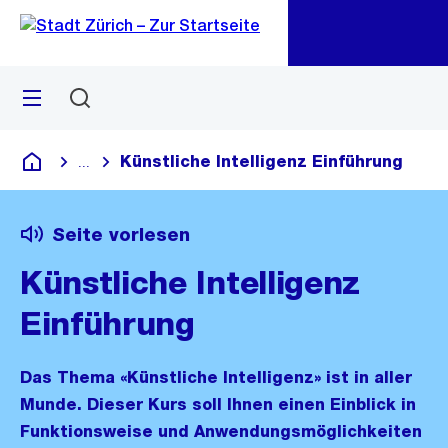
Zu
Zu
Sprunglink
Navigation
Menü
Suchen
M
öf
Künstliche Intelligenz Einführung
...
Blende alle Breadcrumbs ein
Deutsch
Seite vorlesen
Künstliche Intelligenz
Einführung
Das Thema «Künstliche Intelligenz» ist in aller
Munde. Dieser Kurs soll Ihnen einen Einblick in
Funktionsweise und Anwendungsmöglichkeiten