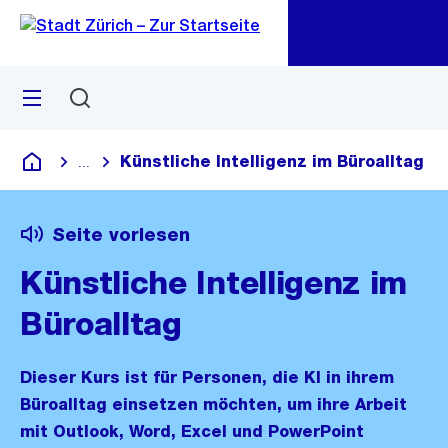
Zu
Zu
Sprunglink
Navigation
Menü
Suchen
M
öf
Künstliche Intelligenz im Büroalltag
...
Blende alle Breadcrumbs ein
Deutsch
Seite vorlesen
Künstliche Intelligenz im
Büroalltag
Dieser Kurs ist für Personen, die KI in ihrem
Büroalltag einsetzen möchten, um ihre Arbeit
mit Outlook, Word, Excel und PowerPoint