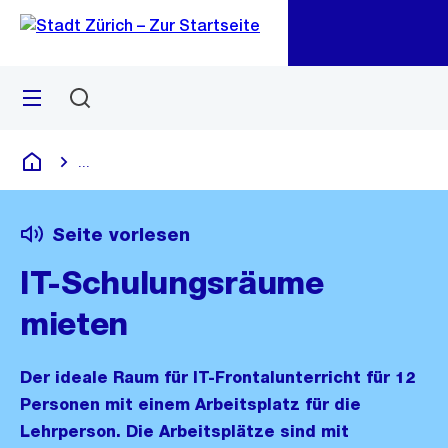
Zu
Zu
Sprunglink
Navigation
Menü
Suchen
M
öf
...
Blende alle Breadcrumbs ein
Deutsch
Seite vorlesen
IT-Schulungsräume
mieten
Der ideale Raum für IT-Frontalunterricht für 12
Personen mit einem Arbeitsplatz für die
Lehrperson. Die Arbeitsplätze sind mit