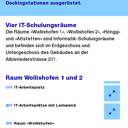
Dockingstationen ausgerüstet.
Vier IT-Schulungsräume
Die Räume «Wollishofen 1», «Wollishofen 2», «Höngg»
und «Altstetten» sind Informatik-Schulungsräume
und befinden sich im Erdgeschoss und
Untergeschoss des Gebäudes an der
Albisriederstrasse 201.
Raum Wollishofen 1 und 2
Ö
f
1/3
IT-Arbeitsplatz
f
Ö
n
f
2/3
IT-Arbeitsplätze mit Leinwand
e
f
Ö
B
n
f
3/3
Raum «Wollishofen»
i