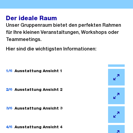
Der ideale Raum
Unser Gruppenraum bietet den perfekten Rahmen
für Ihre kleinen Veranstaltungen, Workshops oder
Teammeetings.
Hier sind die wichtigsten Informationen:
Ö
f
1/6
Ausstattung Ansicht 1
f
Ö
n
f
2/6
Ausstattung Ansicht 2
e
f
Ö
B
n
f
3/6
Ausstattung Ansicht 3
i
e
f
l
Ö
B
n
d
f
4/6
Ausstattung Ansicht 4
i
e