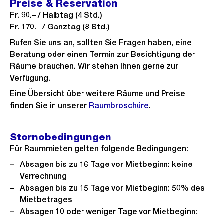
Preise & Reservation
h
s
i
n
Fr. 90.– / Halbtag (4 Std.)
t
s
c
s
Fr. 170.– / Ganztag (8 Std.)
a
h
i
Rufen Sie uns an, sollten Sie Fragen haben, eine
n
t
c
Beratung oder einen Termin zur Besichtigung der
s
h
Räume brauchen. Wir stehen Ihnen gerne zur
i
Verfügung.
t
c
Eine Übersicht über weitere Räume und Preise
h
finden Sie in unserer
Raumbroschüre
.
t
Stornobedingungen
Für Raummieten gelten folgende Bedingungen:
Absagen bis zu 16 Tage vor Mietbeginn: keine
Verrechnung
Absagen bis zu 15 Tage vor Mietbeginn: 50% des
Mietbetrages
Absagen 10 oder weniger Tage vor Mietbeginn: