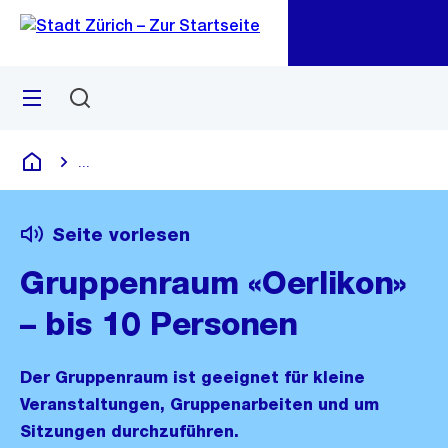
Zu
Zu
Sprunglink
Navigation
Menü
Suchen
M
öf
...
Blende alle Breadcrumbs ein
Deutsch
Seite vorlesen
Gruppenraum «Oerlikon»
– bis 10 Personen
Der Gruppenraum ist geeignet für kleine
Veranstaltungen, Gruppenarbeiten und um
Sitzungen durchzuführen.