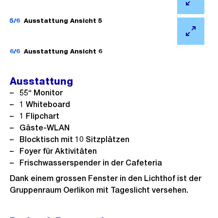
i
f
l
Ö
B
n
n
d
f
5/6
Ausstattung Ansicht 5
i
G
e
i
f
l
Ö
r
B
n
n
d
f
6/6
Ausstattung Ansicht 6
o
i
G
e
i
f
s
l
r
B
n
n
Ausstattung
s
d
o
i
G
e
55“ Monitor
a
i
s
l
r
B
1 Whiteboard
n
n
s
d
o
i
1 Flipchart
s
G
a
i
Gäste-WLAN
s
l
i
r
n
n
Blocktisch mit 10 Sitzplätzen
s
d
c
o
s
G
Foyer für Aktivitäten
a
i
h
s
Frischwasserspender in der Cafeteria
i
r
n
n
t
s
c
o
Dank einem grossen Fenster in den Lichthof ist der
s
G
a
Gruppenraum Oerlikon mit Tageslicht versehen.
h
s
i
r
n
t
s
c
o
s
a