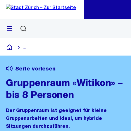
Zu
Zu
Sprunglink
Navigation
Menü
Suchen
M
öf
...
Blende alle Breadcrumbs ein
Deutsch
Seite vorlesen
Gruppenraum «Witikon» –
bis 8 Personen
Der Gruppenraum ist geeignet für kleine
Gruppenarbeiten und ideal, um hybride
Sitzungen durchzuführen.