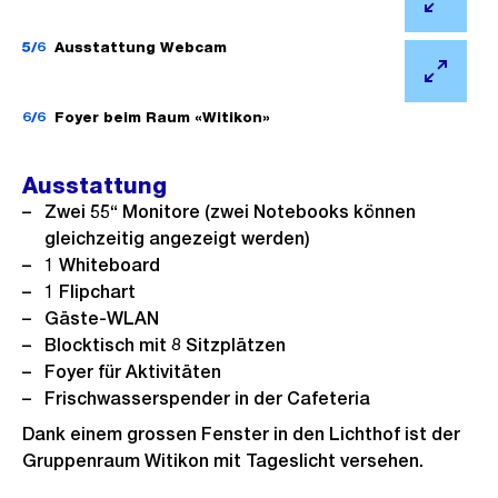
i
f
l
Ö
B
n
n
d
f
5/6
Ausstattung Webcam
i
G
e
i
f
l
Ö
r
B
n
n
d
f
6/6
Foyer beim Raum «Witikon»
o
i
G
e
i
f
s
l
r
B
n
n
Ausstattung
s
d
o
i
G
e
Zwei 55“ Monitore (zwei Notebooks können
a
i
s
l
r
B
gleichzeitig angezeigt werden)
n
n
s
d
o
i
1 Whiteboard
s
G
a
i
1 Flipchart
s
l
i
r
n
n
Gäste-WLAN
s
d
c
o
s
G
Blocktisch mit 8 Sitzplätzen
a
i
h
s
Foyer für Aktivitäten
i
r
n
n
t
s
Frischwasserspender in der Cafeteria
c
o
s
G
a
Dank einem grossen Fenster in den Lichthof ist der
h
s
i
r
n
Gruppenraum Witikon mit Tageslicht versehen.
t
s
c
o
s
a