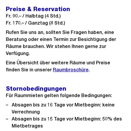
h
s
i
n
Preise & Reservation
t
s
c
s
Fr. 90.– / Halbtag (4 Std.)
a
h
i
Fr. 170.– / Ganztag (8 Std.)
n
t
c
Rufen Sie uns an, sollten Sie Fragen haben, eine
s
h
Beratung oder einen Termin zur Besichtigung der
i
Räume brauchen. Wir stehen Ihnen gerne zur
t
c
Verfügung.
h
Eine Übersicht über weitere Räume und Preise
t
finden Sie in unserer
Raumbroschüre
.
Stornobedingungen
Für Raummieten gelten folgende Bedingungen:
Absagen bis zu 16 Tage vor Mietbeginn: keine
Verrechnung
Absagen bis zu 15 Tage vor Mietbeginn: 50% des
Mietbetrages