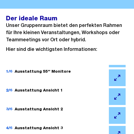
Der ideale Raum
Unser Gruppenraum bietet den perfekten Rahmen
für Ihre kleinen Veranstaltungen, Workshops oder
Teammeetings vor Ort oder hybrid.
Hier sind die wichtigsten Informationen:
Ö
f
1/6
Ausstattung 55'' Monitore
f
Ö
n
f
2/6
Ausstattung Ansicht 1
e
f
Ö
B
n
f
3/6
Ausstattung Ansicht 2
i
e
f
l
Ö
B
n
d
f
4/6
Ausstattung Ansicht 3
i
e