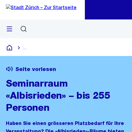
Zu
Zu
Sprunglink
Navigation
Menü
Suchen
M
öf
...
Blende alle Breadcrumbs ein
Deutsch
Seite vorlesen
Seminarraum
«Albisrieden» – bis 255
Personen
Haben Sie einen grösseren Platzbedarf für Ihre
Veranstaltung? Die «Albisrieden»-Räume bieten