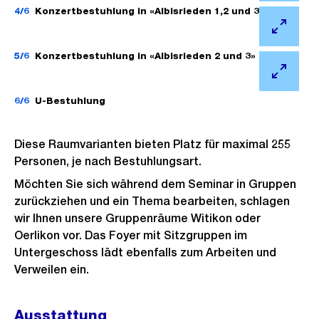
n
d
f
4/6
Konzertbestuhlung in «Albisrieden 1,2 und 3»
i
e
i
f
l
Ö
B
n
n
d
f
5/6
Konzertbestuhlung in «Albisrieden 2 und 3»
i
G
e
i
f
l
Ö
r
B
n
n
d
f
6/6
U-Bestuhlung
o
i
G
e
i
f
s
l
r
B
n
n
s
d
Diese Raumvarianten bieten Platz für maximal 255
o
i
G
e
Personen, je nach Bestuhlungsart.
a
i
s
l
r
B
n
n
Möchten Sie sich während dem Seminar in Gruppen
s
d
o
i
zurückziehen und ein Thema bearbeiten, schlagen
s
G
a
i
s
l
wir Ihnen unsere Gruppenräume Witikon oder
i
r
n
n
s
d
Oerlikon vor. Das Foyer mit Sitzgruppen im
c
o
s
G
Untergeschoss lädt ebenfalls zum Arbeiten und
a
i
h
s
i
r
Verweilen ein.
n
n
t
s
c
o
s
G
a
h
s
i
r
Ausstattung
n