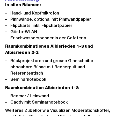
t
s
c
o
In allen Räumen:
s
a
h
s
Hand- und Kopfmikrofon
i
n
t
s
Pinnwände, optional mit Pinnwandpapier
c
s
a
Flipcharts, inkl. Flipchartpapier
h
i
Gäste-WLAN
n
t
c
Frischwasserspender in der Cafeteria
s
h
i
Raumkombinationen Albisrieden 1-3 und
t
Albisrieden 2-3:
c
h
Rückprojektoren und grosse Glasscheibe
t
abbaubare Bühne mit Rednerpult und
Referententisch
Seminarnotebook
Raumkombination Albisrieden 1-2:
Beamer / Leinwand
Caddy mit Seminarnotebook
Weiteres Zubehör wie Visualizer, Moderationskoffer,