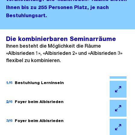
Ihnen bis zu 255 Personen Platz, je nach
Bestuhlungsart.
Die kombinierbaren Seminarräume
Ihnen besteht die Möglichkeit die Räume
«Albisrieden 1», «Albisrieden 2» und «Albisrieden 3»
flexibel zu kombinieren.
Ö
f
1/6
Bestuhlung Lerninseln
f
Ö
n
f
2/6
Foyer beim Albisrieden
e
f
Ö
B
n
f
3/6
Foyer beim Albisrieden
i
e
f
l
Ö
B