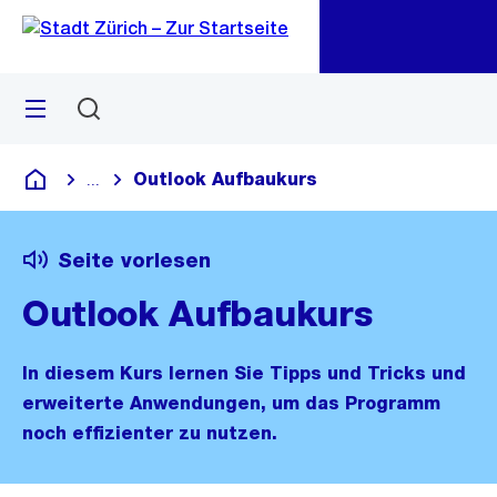
Zu
Zu
Sprunglink
Navigation
Menü
Suchen
M
öf
Outlook Aufbaukurs
...
Blende alle Breadcrumbs ein
Deutsch
Seite vorlesen
Outlook Aufbaukurs
In diesem Kurs lernen Sie Tipps und Tricks und
erweiterte Anwendungen, um das Programm
noch effizienter zu nutzen.