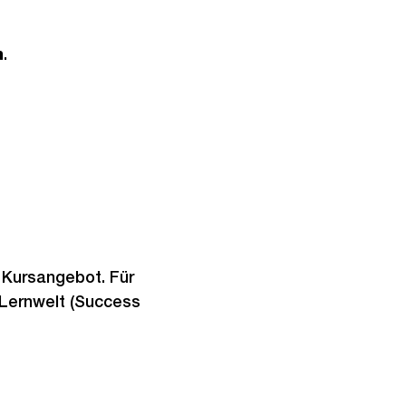
h
.
 Kursangebot. Für
n Lernwelt (Success