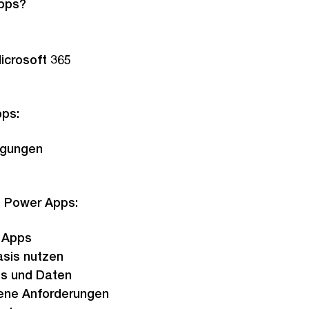
pps?
icrosoft 365
ps:
egungen
s Power Apps:
l Apps
asis nutzen
ps und Daten
ene Anforderungen