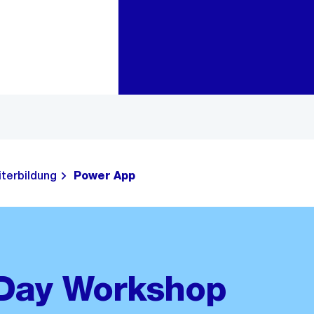
Zur Bereichsauswahl
Zum Inhalt
iterbildung
Power App
 Day Workshop