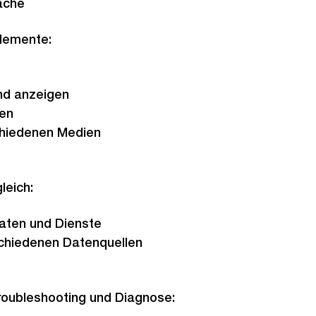
ache
lemente:
nd anzeigen
en
chiedenen Medien
leich:
aten und Dienste
schiedenen Datenquellen
Troubleshooting und Diagnose: