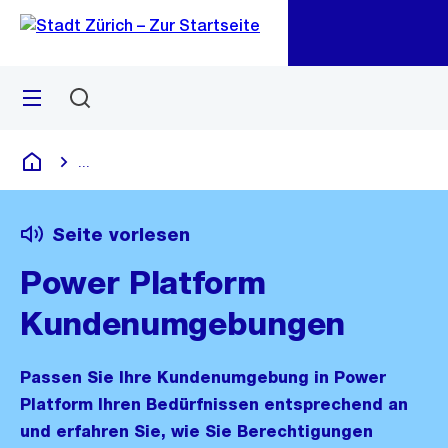
Zu
Zu
Sprunglink
Navigation
Menü
Suchen
M
öf
...
Blende alle Breadcrumbs ein
Deutsch
Seite vorlesen
Power Platform
Kundenumgebungen
Passen Sie Ihre Kundenumgebung in Power
Platform Ihren Bedürfnissen entsprechend an
und erfahren Sie, wie Sie Berechtigungen