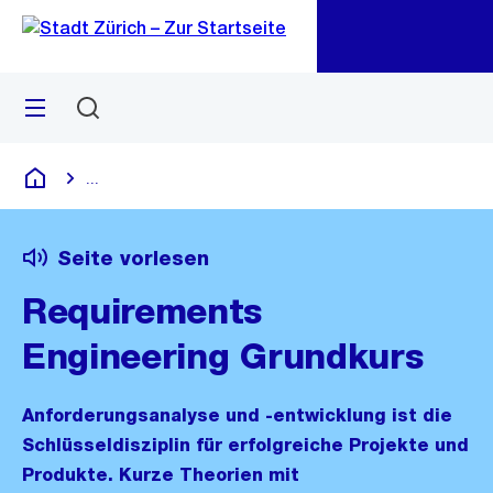
Zu
Zu
Sprunglink
Navigation
Menü
Suchen
M
öf
...
Blende alle Breadcrumbs ein
Deutsch
Seite vorlesen
Requirements
Engineering Grundkurs
Anforderungsanalyse und -entwicklung ist die
Schlüsseldisziplin für erfolgreiche Projekte und
Produkte. Kurze Theorien mit