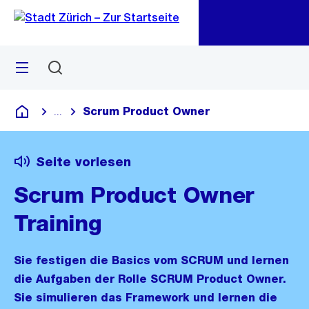
Zu
Zu
Sprunglink
Navigation
Menü
Suchen
M
öf
Scrum Product Owner
...
Blende alle Breadcrumbs ein
Deutsch
Seite vorlesen
Scrum Product Owner
Training
Sie festigen die Basics vom SCRUM und lernen
die Aufgaben der Rolle SCRUM Product Owner.
Sie simulieren das Framework und lernen die