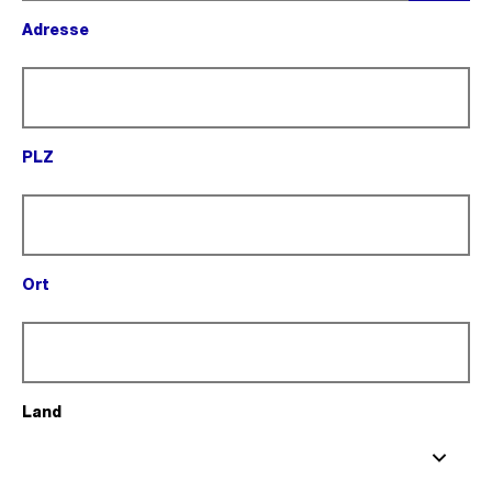
Menü
Adresse
öffnen
(Pflichtfeld).
PLZ
(Pflichtfeld).
Ort
(Pflichtfeld).
Land
(Pflichtfeld).