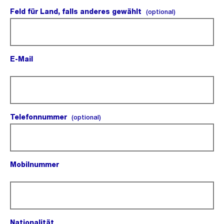
Feld für Land, falls anderes gewählt
(optional).
(optional)
E-Mail
(Pflichtfeld).
Telefonnummer
(optional).
(optional)
Mobilnummer
(Pflichtfeld).
Nationalität