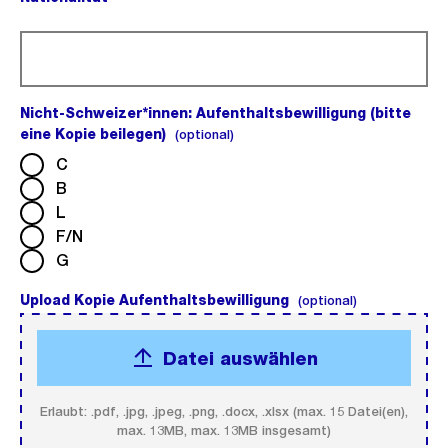
(Pflichtfeld).
Nicht-Schweizer*innen: Aufenthaltsbewilligung (bitte
eine Kopie beilegen)
(optional).
(optional)
C
B
L
F/N
G
Upload Kopie Aufenthaltsbewilligung
(optional).
(optional)
Datei auswählen
Erlaubt: .pdf, .jpg, .jpeg, .png, .docx, .xlsx (max. 15 Datei(en),
max. 13MB, max. 13MB insgesamt)