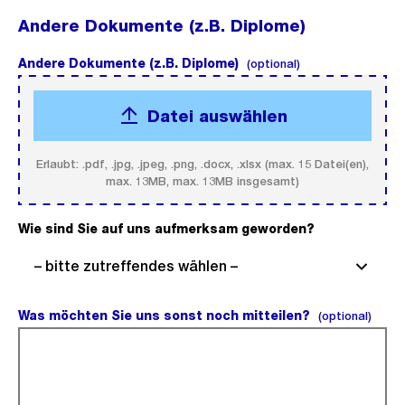
Andere Dokumente (z.B. Diplome)
Andere Dokumente (z.B. Diplome)
(optional).
(optional)
Datei auswählen
Erlaubt: .pdf, .jpg, .jpeg, .png, .docx, .xlsx (max. 15 Datei(en),
max. 13MB, max. 13MB insgesamt)
Wie sind Sie auf uns aufmerksam geworden?
(Pflichtfeld).
– bitte zutreffendes wählen –
Was möchten Sie uns sonst noch mitteilen?
(opti
(optional)