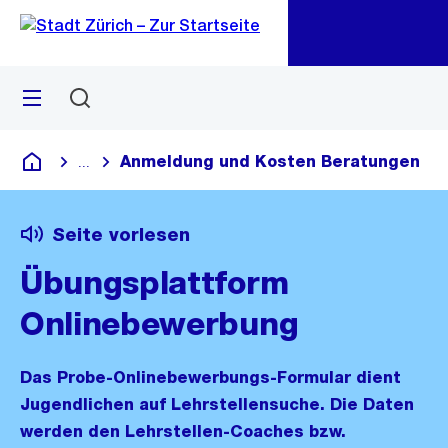
Zu
Zu
Sprunglink
Navigation
Menü
Suchen
M
öf
Anmeldung und Kosten Beratungen
...
Blende alle Breadcrumbs ein
Deutsch
Seite vorlesen
Übungsplattform
Onlinebewerbung
Das Probe-Onlinebewerbungs-Formular dient
Jugendlichen auf Lehrstellensuche. Die Daten
werden den Lehrstellen-Coaches bzw.