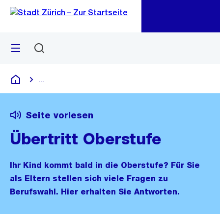
Zu
Zu
Sprunglink
Navigation
Menü
Suchen
M
öf
...
Blende alle Breadcrumbs ein
Deutsch
Seite vorlesen
Übertritt Oberstufe
Ihr Kind kommt bald in die Oberstufe? Für Sie
als Eltern stellen sich viele Fragen zu
Berufswahl. Hier erhalten Sie Antworten.