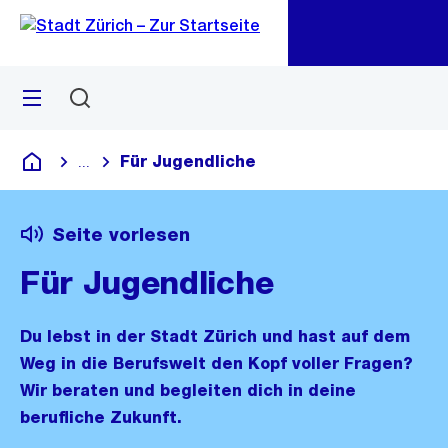
Zu
Zu
Sprunglink
Navigation
Menü
Suchen
M
öf
Für Jugendliche
...
Blende alle Breadcrumbs ein
Deutsch
Seite vorlesen
Für Jugendliche
Du lebst in der Stadt Zürich und hast auf dem
Weg in die Berufswelt den Kopf voller Fragen?
Wir beraten und begleiten dich in deine
berufliche Zukunft.