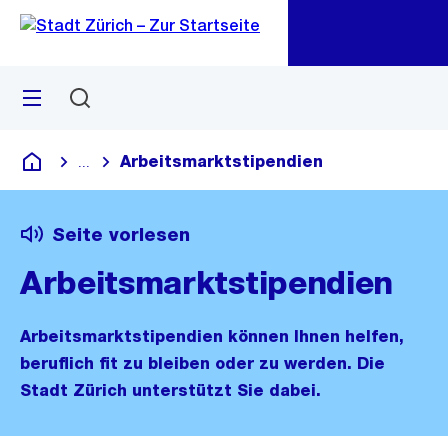
Zu
Zu
Sprunglink
Navigation
Menü
Suchen
M
öf
Arbeitsmarktstipendien
...
Blende alle Breadcrumbs ein
Deutsch
Seite vorlesen
Arbeitsmarktstipendien
Arbeitsmarktstipendien können Ihnen helfen,
beruflich fit zu bleiben oder zu werden. Die
Stadt Zürich unterstützt Sie dabei.