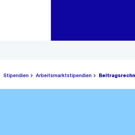
Zur Bereichsauswahl
Zum Inhalt
Stipendien
Arbeitsmarktstipendien
Beitragsrechn