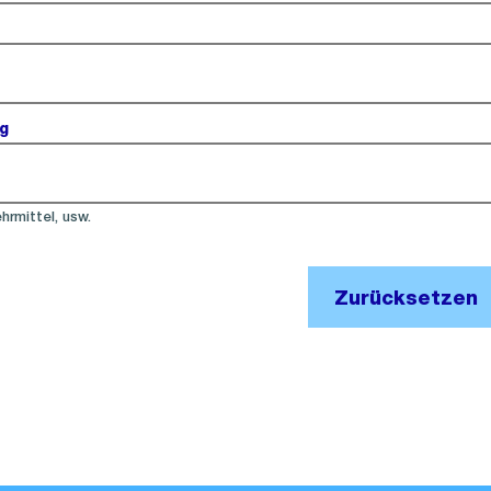
g
hrmittel, usw.
Zurücksetzen