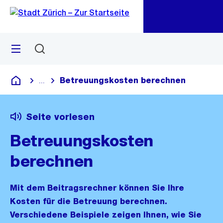
Zu
Zu
Sprunglink
Navigation
Menü
Suchen
M
öf
Betreuungskosten berechnen
...
Blende alle Breadcrumbs ein
Deutsch
Seite vorlesen
Betreuungskosten
berechnen
Mit dem Beitragsrechner können Sie Ihre
Kosten für die Betreuung berechnen.
Verschiedene Beispiele zeigen Ihnen, wie Sie