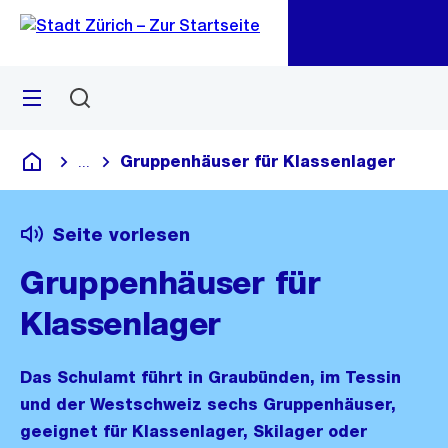
Zu
Zu
Sprunglink
Navigation
Menü
Suchen
M
öf
Gruppenhäuser für Klassenlager
...
Blende alle Breadcrumbs ein
Deutsch
Seite vorlesen
Gruppenhäuser für
Klassenlager
Das Schulamt führt in Graubünden, im Tessin
und der Westschweiz sechs Gruppenhäuser,
geeignet für Klassenlager, Skilager oder