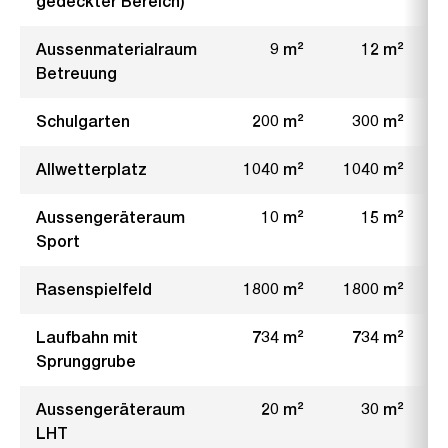
gedeckter Bereich)
s
n
G
Aussenmaterialraum
9 m²
12 m²
r
Betreuung
o
Schulgarten
200 m²
300 m²
s
s
Allwetterplatz
1040 m²
1040 m²
a
n
Aussengeräteraum
10 m²
15 m²
s
Sport
i
c
Rasenspielfeld
1800 m²
1800 m²
h
Laufbahn mit
734 m²
734 m²
t
Sprunggrube
Aussengeräteraum
20 m²
30 m²
LHT