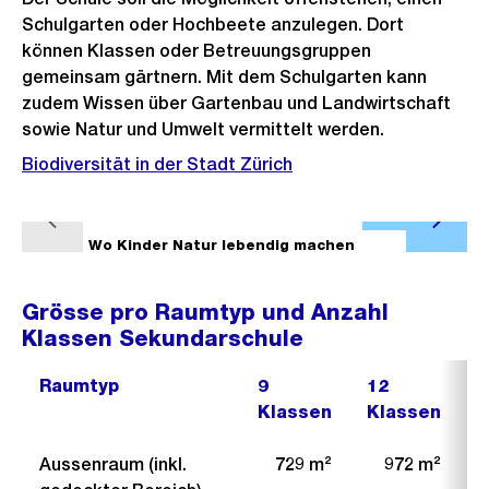
Schulgarten oder Hochbeete anzulegen. Dort
können Klassen oder Betreuungsgruppen
gemeinsam gärtnern. Mit dem Schulgarten kann
zudem Wissen über Gartenbau und Landwirtschaft
sowie Natur und Umwelt vermittelt werden.
Biodiversität in der Stadt Zürich
Ö
V
N
f
1/8
Wo Kinder Natur lebendig machen
2/8
o
ä
f
r
c
n
Grösse pro Raumtyp und Anzahl
h
h
e
Klassen Sekundarschule
e
s
B
r
t
Raumtyp
9
12
1
i
i
e
Klassen
Klassen
K
l
g
s
d
Aussenraum (inkl.
729 m²
972 m²
e
i