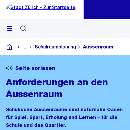
Zu
Zu
Sprunglink
Navigation
Menü
Suchen
M
öf
Schulraumplanung
Aussenraum
...
Blende alle Breadcrumbs ein
Deutsch
Seite vorlesen
Anforderungen an den
Aussenraum
Schulische Aussenräume sind naturnahe Oasen
für Spiel, Sport, Erholung und Lernen – für die
Schule und das Quartier.