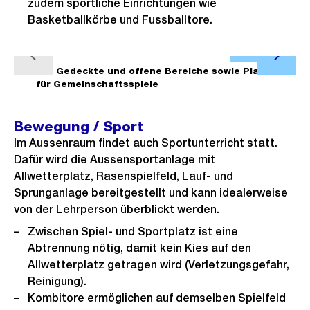
zudem sportliche Einrichtungen wie
Basketballkörbe und Fussballtore.
Ö
V
N
f
1/7
Gedeckte und offene Bereiche sowie Platz
2/7
o
ä
für Gemeinschaftsspiele
f
r
c
n
h
h
Bewegung / Sport
e
e
s
Im Aussenraum findet auch Sportunterricht statt.
B
r
t
Dafür wird die Aussensportanlage mit
i
Allwetterplatz, Rasenspielfeld, Lauf- und
i
e
l
Sprunganlage bereitgestellt und kann idealerweise
g
s
d
von der Lehrperson überblickt werden.
e
i
Zwischen Spiel- und Sportplatz ist eine
s
n
Abtrennung nötig, damit kein Kies auf den
G
Allwetterplatz getragen wird (Verletzungsgefahr,
r
Reinigung).
o
Kombitore ermöglichen auf demselben Spielfeld