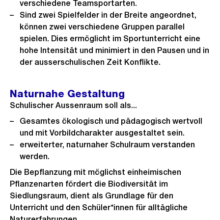
s
verschiedene Teamsportarten.
s
Sind zwei Spielfelder in der Breite angeordnet,
können zwei verschiedene Gruppen parallel
a
spielen. Dies ermöglicht im Sportunterricht eine
n
hohe Intensität und minimiert in den Pausen und in
s
der ausserschulischen Zeit Konflikte.
i
c
Naturnahe Gestaltung
h
Schulischer Aussenraum soll als...
t
Gesamtes ökologisch und pädagogisch wertvoll
und mit Vorbildcharakter ausgestaltet sein.
erweiterter, naturnaher Schulraum verstanden
werden.
Die Bepflanzung mit möglichst einheimischen
Pflanzenarten fördert die Biodiversität im
Siedlungsraum, dient als Grundlage für den
Unterricht und den Schüler*innen für alltägliche
Naturerfahrungen.