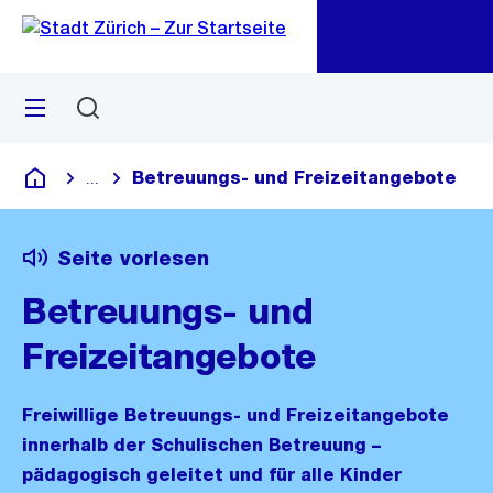
Zu
Zu
Sprunglink
Navigation
Menü
Suchen
M
öf
Betreuungs- und Freizeitangebote
...
Blende alle Breadcrumbs ein
Deutsch
Seite vorlesen
Betreuungs- und
Freizeitangebote
Freiwillige Betreuungs- und Freizeitangebote
innerhalb der Schulischen Betreuung –
pädagogisch geleitet und für alle Kinder