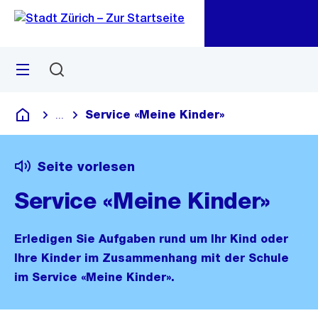
Zu
Zu
Sprunglink
Navigation
Menü
Suchen
M
öf
Service «Meine Kinder»
...
Blende alle Breadcrumbs ein
Deutsch
Seite vorlesen
Service «Meine Kinder»
Erledigen Sie Aufgaben rund um Ihr Kind oder
Ihre Kinder im Zusammenhang mit der Schule
im Service «Meine Kinder».