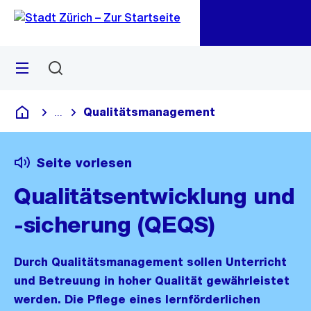
Zu
Zu
Sprunglink
Navigation
Menü
Suchen
M
öf
Qualitätsmanagement
...
Blende alle Breadcrumbs ein
Deutsch
Seite vorlesen
Qualitätsentwicklung und
-sicherung (QEQS)
Durch Qualitätsmanagement sollen Unterricht
und Betreuung in hoher Qualität gewährleistet
werden. Die Pflege eines lernförderlichen