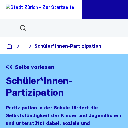
Zu
Zu
Sprunglink
Navigation
Menü
Suchen
M
öf
Schüler*innen-Partizipation
...
Blende alle Breadcrumbs ein
Deutsch
Seite vorlesen
Schüler*innen-
Partizipation
Partizipation in der Schule fördert die
Selbstständigkeit der Kinder und Jugendlichen
und unterstützt dabei, soziale und