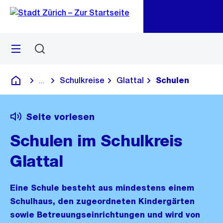
Zu
Zu
Sprunglink
Navigation
Menü
Suchen
M
öf
Schulkreise
Glattal
Schulen
...
Blende alle Breadcrumbs ein
Deutsch
Seite vorlesen
Schulen im Schulkreis
Glattal
Eine Schule besteht aus mindestens einem
Schulhaus, den zugeordneten Kindergärten
sowie Betreuungseinrichtungen und wird von