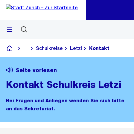
Zu
Zu
Sprunglink
Navigation
Menü
Suchen
M
öf
Schulkreise
Letzi
Kontakt
...
Blende alle Breadcrumbs ein
Deutsch
Seite vorlesen
Kontakt Schulkreis Letzi
Bei Fragen und Anliegen wenden Sie sich bitte
an das Sekretariat.