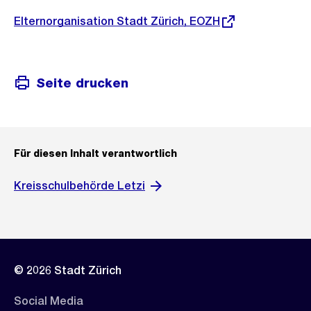
Externer
Elternorganisation Stadt Zürich, EOZH
Link:
Seite drucken
Für diesen Inhalt verantwortlich
Kreisschulbehörde Letzi
© 2026 Stadt Zürich
Social Media