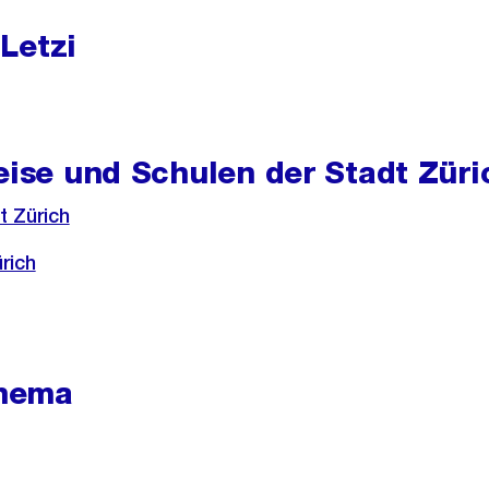
Letzi
eise und Schulen der Stadt Züri
t Zürich
rich
hema