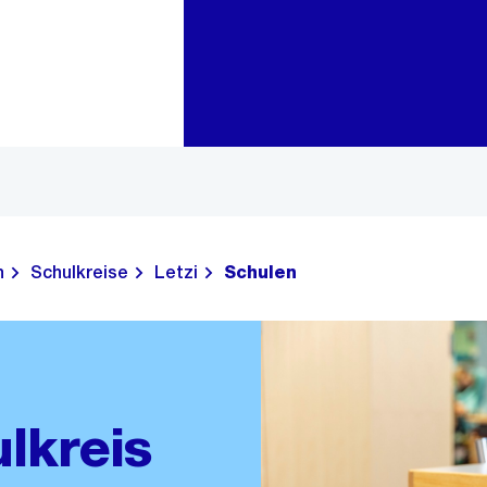
Zur Bereichsauswahl
Zum Inhalt
n
Schulkreise
Letzi
Schulen
lkreis