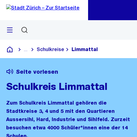
Zu
Zu
Sprunglink
Navigation
Menü
Suchen
M
öf
Schulkreise
Limmattal
...
Blende alle Breadcrumbs ein
Deutsch
Seite vorlesen
Schulkreis Limmattal
Zum Schulkreis Limmattal gehören die
Stadtkreise 3, 4 und 5 mit den Quartieren
Aussersihl, Hard, Industrie und Sihlfeld. Zurzeit
besuchen etwa 4000 Schüler*innen eine der 14
Schulen.