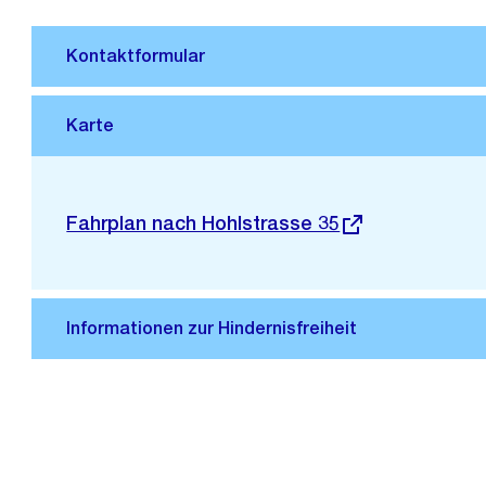
Stadtplan 3D
Externer
Fahrplan nach Hohlstrasse 35
Link: