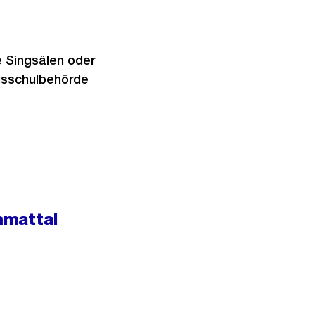
e Singsälen oder
isschulbehörde
mmattal