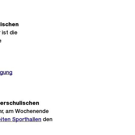
lischen
ist die
e
egung
erschulischen
Uhr, am Wochenende
iten Sporthallen
den