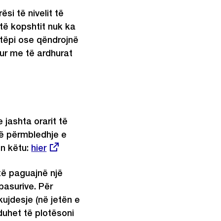
si të nivelit të
 të kopshtit nuk ka
htëpi ose qëndrojnë
hur me të ardhurat
 jashta orarit të
jë përmbledhje e
n këtu:
Externer
hier
Link:
të paguajnë një
pasurive. Për
ujdesje (në jetën e
duhet të plotësoni