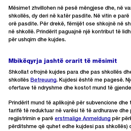
Mësimet zhvillohen në pesë mëngjese dhe, në varë
shkollës, dy deri në katër pasdite. Në vitin e parë
orë pasdite. Për drekë, fëmijët ose shkojnë në s
në shkollë. Prindërit paguajnë një kontribut të lid
për ushqim dhe kujdes.
Mbikëqyrja jashtë orarit të mësimit
Shkollat ​​ofrojnë kujdes para dhe pas shkollës dhe
shkollës
Betreuung
. Kujdesi është me pagesë. N
ofertave të ndryshme dhe kostot mund të gjende
Prindërit mund të aplikojnë për subvencione dhe 
tarifë të reduktuar në varësi të të ardhurave dhe 
regjistrimin e parë
erstmalige Anmeldung
për përk
përditshme që quhet edhe kujdesi pas shkollës) 