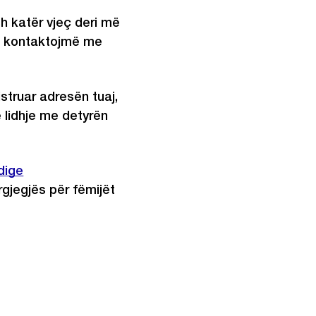
h katër vjeç deri më
'ju kontaktojmë me
struar adresën tuaj,
 lidhje me detyrën
dige
rgjegjës për fëmijët