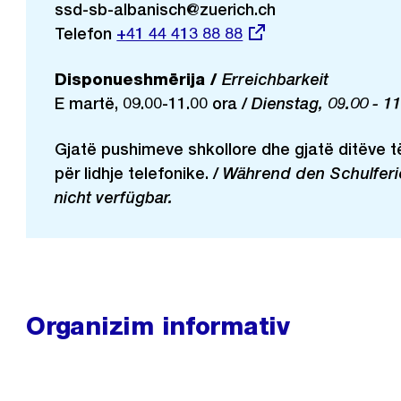
ssd-sb-albanisch@zuerich.ch
Telefon
Externer
+41 44 413 88 88
Link:
Disponueshmërija /
Erreichbarkeit
E martë, 09.00-11.00 ora /
Dienstag, 09.00 - 1
Gjatë pushimeve shkollore dhe gjatë ditëve të
për lidhje telefonike. /
Während den Schulferie
nicht verfügbar.
Organizim informativ