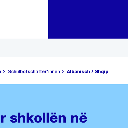
Go to main navigation
Go to content
n
Schulbotschafter*innen
Albanisch / Shqip
r shkollën në