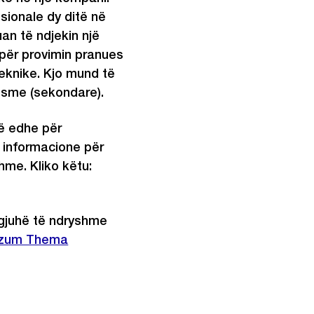
sionale dy ditë në
uan të ndjekin një
për provimin pranues
teknike. Kjo mund të
esme (sekondare).
jë edhe për
i informacione për
hme. Kliko këtu:
Externer
Link:
ë gjuhë të ndryshme
zum Thema