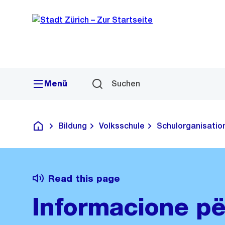
Quick
Navigation
Link
Menü
Suchen
Bildung
Volksschule
Schulorganisatio
Deutsch
Read this page
Informacione pë