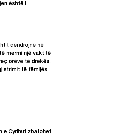
jen është i
shtit qëndrojnë në
të merrni një vakt të
veç orëve të drekës,
jistrimit të fëmijës
n e Cyrihut zbatohet