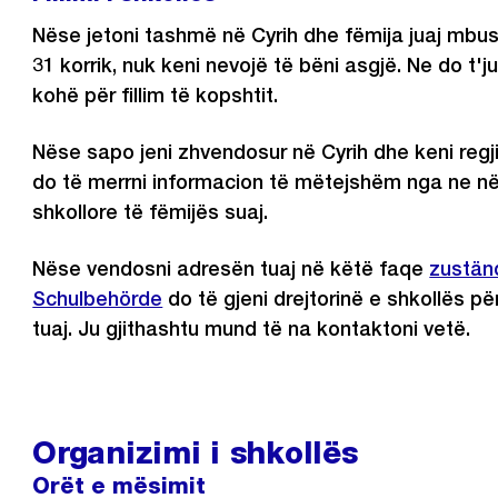
Nëse jetoni tashmë në Cyrih dhe fëmija juaj mbus
31 korrik, nuk keni nevojë të bëni asgjë. Ne do t
kohë për fillim të kopshtit.
Nëse sapo jeni zhvendosur në Cyrih dhe keni regji
do të merrni informacion të mëtejshëm nga ne në
shkollore të fëmijës suaj.
Nëse vendosni adresën tuaj në këtë faqe
zustän
Schulbehörde
do të gjeni drejtorinë e shkollës pë
tuaj. Ju gjithashtu mund të na kontaktoni vetë.
Organizimi i shkollës
Orët e mësimit