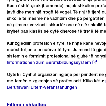
Kush është çirak (Lernende), ndjek shkollën profe
javë dhe merr një rrogë të vogël. Të rinj të tjerë d
shkollë të mesme ne vazhdim dhe po përgatiten 
në gjimnaz verzioni i shkurtër ose në një shkollë 
kryhet pas klasës së dytë dhe/ose të tretë të m
Kur zgjedhin profesion e tyre, të rinjtë kanë nevo
mbështetjen e prindërve të tyre. Ju mund të gjen
sistemin e formimit profesional në gjuhë të ndrys
Informationen zum Berufsbildungssystem
Qyteti i Cyrihut organizon ngjarje për prindërit n
me temën e zgjedhjes së profesionit. Kliko këtu:
Berufswahl Eltern-Veranstaltungen
Fillimi i shkollës