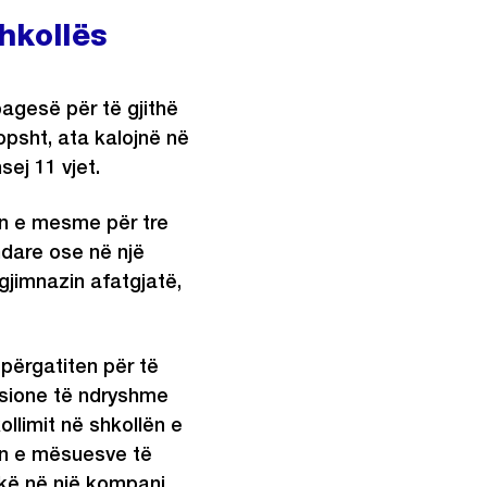
shkollës
agesë për të gjithë
opsht, ata kalojnë në
sej 11 vjet.
lën e mesme për tre
ndare ose në një
 gjimnazin afatgjatë,
 përgatiten për të
esione të ndryshme
llimit në shkollën e
en e mësuesve të
ikë në një kompani.