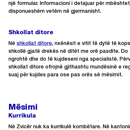
një formular. Informacioni i detajuar për mbështet
disponueshëm vetëm në gjermanisht.
Shkollat ​​ditore
Në
shkollat ​​ditore
, nxënësit e vitit të dytë të kop
shkollë gjatë drekës në ditët me orë pasdite. Do 
ngrohtë dhe do të kujdeseni nga specialistë. Për
shkollat ​​ditore ofrojnë gjithashtu mundësinë e reg
suaj për kujdes para ose pas orës së mësimit.
Mësimi
Kurrikula
Në Zvicër nuk ka kurrikulë kombëtare. Në kantoni