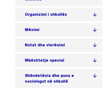
Organizimi i shkollës
Mësimi
Notat dhe vlerësimi
Mbështetje special
Shëndetësia dhe puna e
sociologut në shkollë