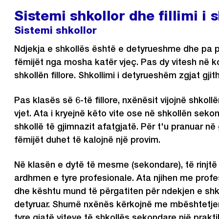
Sistemi shkollor dhe fillimi i 
Sistemi shkollor
Ndjekja e shkollës është e detyrueshme dhe pa p
fëmijët nga mosha katër vjeç. Pas dy vitesh në k
shkollën fillore. Shkollimi i detyrueshëm zgjat gjith
Pas klasës së 6-të fillore, nxënësit vijojnë shkol
vjet. Ata i kryejnë këto vite ose në shkollën seko
shkollë të gjimnazit afatgjatë. Për t'u pranuar në
fëmijët duhet të kalojnë një provim.
Në klasën e dytë të mesme (sekondare), të rinjtë
ardhmen e tyre profesionale. Ata njihen me prof
dhe kështu mund të përgatiten për ndekjen e shko
detyruar. Shumë nxënës kërkojnë me mbështetj
tyre gjatë viteve të shkollës sekondare një prakt