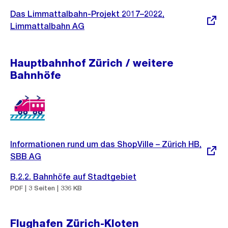
Link:
Externer
Das Limmattalbahn-Projekt 2017–2022,
Link:
Limmattalbahn AG
Hauptbahnhof Zürich / weitere
Bahnhöfe
Externer
Informationen rund um das ShopVille – Zürich HB,
Link:
SBB AG
B.2.2. Bahnhöfe auf Stadtgebiet
PDF | 3 Seiten | 336 KB
Flughafen Zürich-Kloten