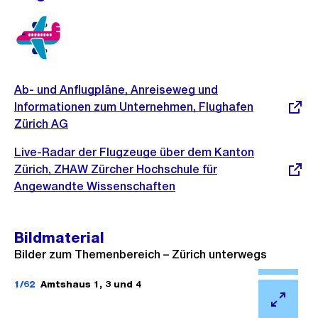
Externer
Ab- und Anflugpläne, Anreiseweg und
Link:
Informationen zum Unternehmen, Flughafen
Zürich AG
Externer
Live-Radar der Flugzeuge über dem Kanton
Link:
Zürich, ZHAW Zürcher Hochschule für
Angewandte Wissenschaften
Bildmaterial
Bilder zum Themenbereich – Zürich unterwegs
Ö
f
1/62
Amtshaus 1, 3 und 4
f
Ö