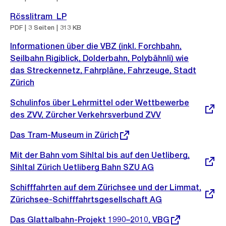
Rösslitram_LP
PDF | 3 Seiten | 313 KB
Informationen über die VBZ (inkl. Forchbahn,
Seilbahn Rigiblick, Dolderbahn, Polybähnli) wie
das Streckennetz, Fahrpläne, Fahrzeuge, Stadt
Zürich
Externer
Schulinfos über Lehrmittel oder Wettbewerbe
Link:
des ZVV, Zürcher Verkehrsverbund ZVV
Externer
Das Tram-Museum in Zürich
Link:
Externer
Mit der Bahn vom Sihltal bis auf den Uetliberg,
Link:
Sihltal Zürich Uetliberg Bahn SZU AG
Externer
Schifffahrten auf dem Zürichsee und der Limmat,
Link:
Zürichsee-Schifffahrtsgesellschaft AG
Externer
Das Glattalbahn-Projekt 1990–2010, VBG