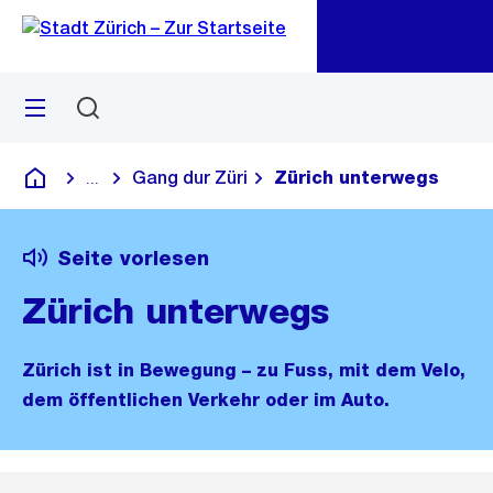
Zu
Zu
Sprunglink
Navigation
Menü
Suchen
M
öf
Gang dur Züri
Zürich unterwegs
...
Blende alle Breadcrumbs ein
Deutsch
Seite vorlesen
Zürich unterwegs
Zürich ist in Bewegung – zu Fuss, mit dem Velo,
dem öffentlichen Verkehr oder im Auto.