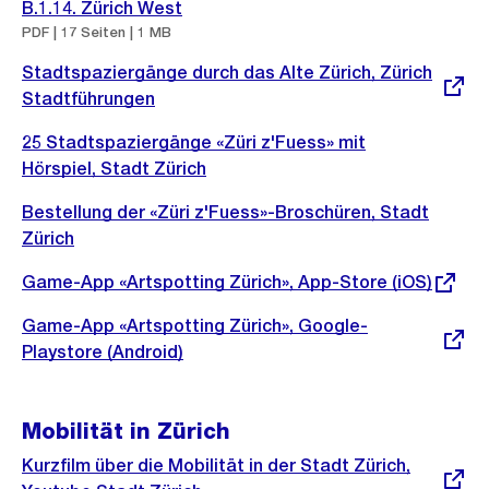
B.1.14. Zürich West
PDF | 17 Seiten | 1 MB
Externer
Stadtspaziergänge durch das Alte Zürich, Zürich
Link:
Stadtführungen
25 Stadtspaziergänge «Züri z'Fuess» mit
Hörspiel, Stadt Zürich
Bestellung der «Züri z'Fuess»-Broschüren, Stadt
Zürich
Externer
Game-App «Artspotting Zürich», App-Store (iOS)
Link:
Externer
Game-App «Artspotting Zürich», Google-
Link:
Playstore (Android)
Mobilität in Zürich
Externer
Kurzfilm über die Mobilität in der Stadt Zürich,
Link: