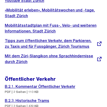
Youtube Stadt Zürich
«Mobilität erleben», Mobilitätswochen und -tage,
Stadt Zürich
Mobilitätsstadtplan mit Fuss-, Velo- und weiteren
Informationen, Stadt Zürich
Externer
Tipps zum öffentlichen Verkehr, dem Parkieren,
Link:
zu Taxis und für Fussgänger, Zürich Tourismus
Externer
Mit dem Züri-Slangikon ohne Sprachhindernisse
Link:
durch Zürich
Öffentlicher Verkehr
B.2.1. Kommentar Öffentlicher Verkehr
PDF | 2 Seiten | 110 KB
B.2.3. Historische Trams
PDF | 3 Seiten | 439 KB