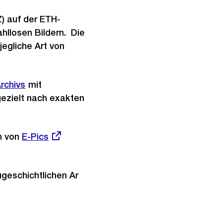
) auf der ETH-
ahllosen Bildern. Die
jegliche Art von
rchivs
mit
gezielt nach exakten
en von
Externer
E-Pics
Link:
geschichtlichen Ar​