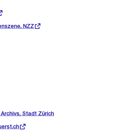
genszene, NZZ
Archivs, Stadt Zürich
uerst.ch