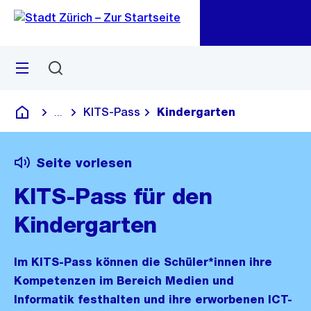
Zu
Zu
Sprunglink
Navigation
Menü
Suchen
M
öf
KITS-Pass
Kindergarten
...
Blende alle Breadcrumbs ein
Deutsch
Seite vorlesen
KITS-Pass für den
Kindergarten
Im KITS-Pass können die Schüler*innen ihre
Kompetenzen im Bereich Medien und
Informatik festhalten und ihre erworbenen ICT-