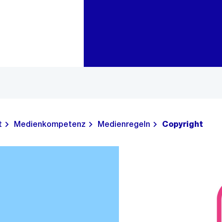
Zur Bereichsauswahl
Zum Inhalt
t
Medienkompetenz
Medienregeln
Copyright