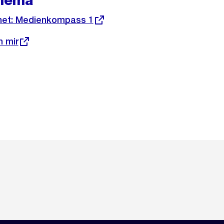
hema
rnet: Medienkompass 1
 mir