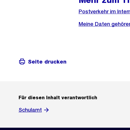
Mehr zum T
Externer
Postverkehr im Inte
Link:
Externer
Meine Daten gehören
Link:
Seite drucken
Für diesen Inhalt verantwortlich
Schulamt