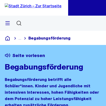
Zu
Zu
Sprunglink
Navigation
Menü
Suchen
M
öf
Begabungsförderung
...
Blende alle Breadcrumbs ein
Deutsch
Seite vorlesen
Begabungsförderung
Begabungsförderung betrifft alle
Schüler*innen. Kinder und Jugendliche mit
intensiven Interessen, hohen Fähigkeiten oder
dem Potenzial zu hoher Leistungsfähigkeit
erhalten zusätzliche Förderung.