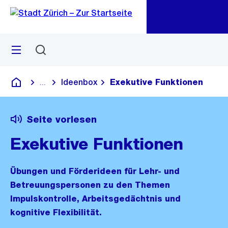
Zu
Zu
Sprunglink
Navigation
Menü
Suchen
M
öf
Ideenbox
Exekutive Funktionen
...
Blende alle Breadcrumbs ein
Deutsch
Seite vorlesen
Exekutive Funktionen
Übungen und Förderideen für Lehr- und
Betreuungspersonen zu den Themen
Impulskontrolle, Arbeitsgedächtnis und
kognitive Flexibilität.