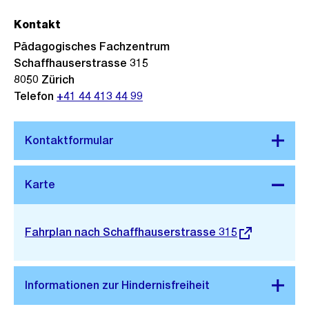
Kontakt
Pädagogisches Fachzentrum
Schaffhauserstrasse 315
8050
Zürich
Telefon
+41 44 413 44 99
Stadtplan 3D
Externer
Fahrplan nach Schaffhauserstrasse 315
Link: