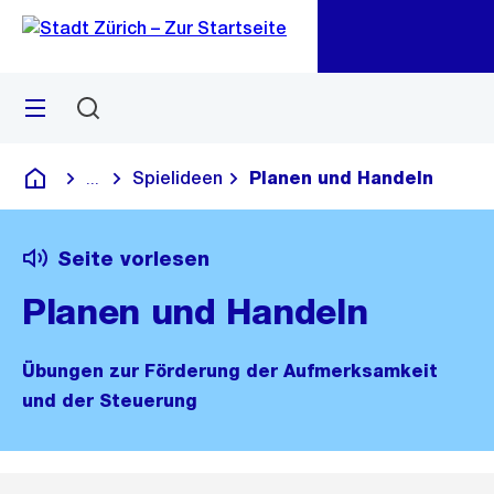
Zu
Zu
Sprunglink
Navigation
Menü
Suchen
M
öf
Spielideen
Planen und Handeln
...
Blende alle Breadcrumbs ein
Deutsch
Seite vorlesen
Planen und Handeln
Übungen zur Förderung der Aufmerksamkeit
und der Steuerung