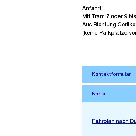
Anfahrt:
Mit Tram 7 oder 9 b
Aus Richtung Oerlik
(keine Parkplätze vo
Stadtplan 3D
Externer
Fahrplan nach D
Link: