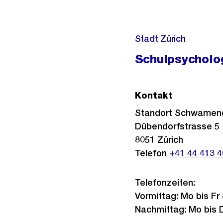
r
h
e
Stadt Zürich
r
Schulpsycholo
i
g
e
Kontakt
s
Standort Schwamen
Dübendorfstrasse 5
8051
Zürich
Telefon
+41 44 413 4
Telefonzeiten:
Vormittag: Mo bis Fr 
Nachmittag: Mo bis Do