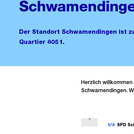
Schwamending
Der Standort Schwamendingen ist zu
Quartier 8051.
Herzlich willkommen
Schwamendingen. Wir
V
1/9
SPD Sc
o