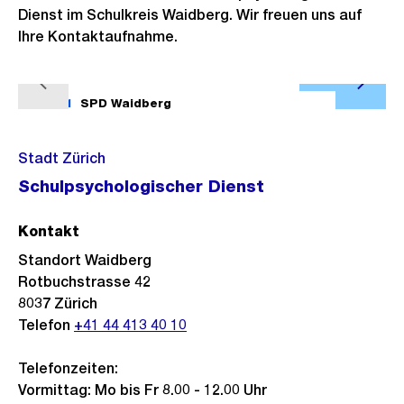
Dienst im Schulkreis Waidberg. Wir freuen uns auf
Ihre Kontaktaufnahme.
Ö
V
N
f
1/11
SPD Waidberg
2/11
o
ä
f
r
c
n
Stadt Zürich
h
h
e
Schulpsychologischer Dienst
e
s
B
r
t
i
Kontakt
i
e
l
Standort Waidberg
g
s
d
Rotbuchstrasse 42
e
i
8037
Zürich
s
n
Telefon
+41 44 413 40 10
G
Telefonzeiten:
r
Vormittag: Mo bis Fr 8.00 - 12.00 Uhr
o