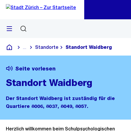
Zu
Zu
Sprunglink
Navigation
Menü
Suchen
M
öf
Standorte
Standort Waidberg
...
Blende alle Breadcrumbs ein
Deutsch
Seite vorlesen
Standort Waidberg
Der Standort Waidberg ist zuständig für die
Quartiere 8006, 8037, 8049, 8057.
Herzlich willkommen beim Schulpsychologischen