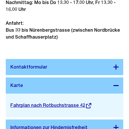
Nachmittag: Mo bis Do 13.30 - 17.00 Uhr, Fr 13.30 -
s
16.00 Uhr
s
a
Anfahrt:
n
Bus 33 bis Nürenbergstrasse (zwischen Nordbrücke
s
und Schaffhauserplatz)
i
c
h
t
Stadtplan 3D
Externer
Fahrplan nach Rotbuchstrasse 42
Link: